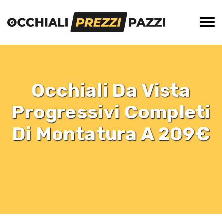
Occhiali Da Vista
Progressivi Completi
Di Montatura A 209€